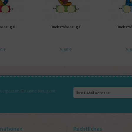
benzug B
Buchstabenzug C
Buchsta
60 €
5,60 €
5,6
verpassen Sie keine Neuigkeit
mationen
Rechtliches