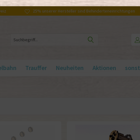
weiz
25% unserer Hersteller sind Behinderteneinrichtungen
elbahn
Trauffer
Neuheiten
Aktionen
sonst
n