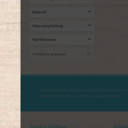
Kartongröße: ca. 23 x 16,5 x 4,8 cm / Montiertes Katapult: ca. 12,5 x 6,7 x 7,5 cm
Material
Verpackungsgröße: ca. A5 / Montierte Bombarde: ca. 9,5 x 4,4 x 7 cm
Buchenholz
Altersempfehlung
Spielen:ab 6 Jahr / Montage ohne Hilfe: ab 12 Jahre
Warnhinweise
Spielen: ab 6 Jahre / Montage ohne Hilfe: ab 10 Jahre
- Nicht für Kinder unter 36 Monaten geeignet. - Kleine Teile. Erstickungsgefahr.
Produkte anzeigen
Abonnieren Sie den kostenlosen Newsletter und 
oder Aktion mehr von Felden Holzspielwaren.
Service Hotline
Infor