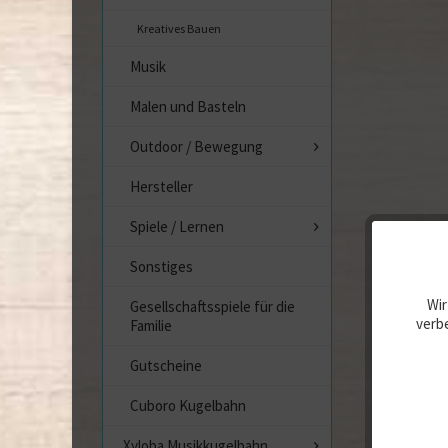
Kreatives Bauen
Musik
Malen und Basteln
Outdoor / Bewegung
Hersteller
Spiele / Lernen
Sonstiges
Wir
Gesellschaftsspiele für die
verbe
Familie
Gutscheine
Cuboro Kugelbahn
Xyloba Musikkugelbahn