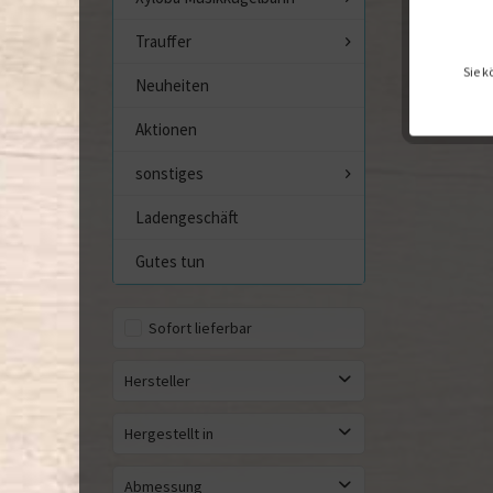
Trauffer
Sie k
Neuheiten
Aktionen
sonstiges
Ladengeschäft
Gutes tun
Sofort lieferbar
Hersteller
WoodHeroes
Hergestellt in
Abmessung