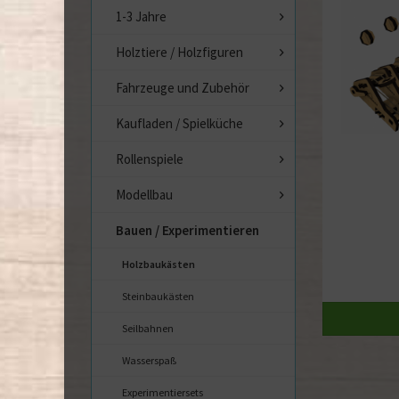
1-3 Jahre
Holztiere / Holzfiguren
Fahrzeuge und Zubehör
Kaufladen / Spielküche
Rollenspiele
Modellbau
Bauen / Experimentieren
Holzbaukästen
Steinbaukästen
Seilbahnen
Wasserspaß
Experimentiersets