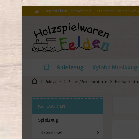
Hergestellt in Deutschland, Österreich und der Sch
Spielzeug
Xyloba Musikkug
Spielzeug
Bauen / Experimentieren
Holzbaukäste
KATEGORIEN
Spielzeug
Babyartikel