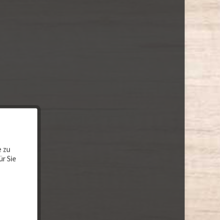
e zu
ür Sie