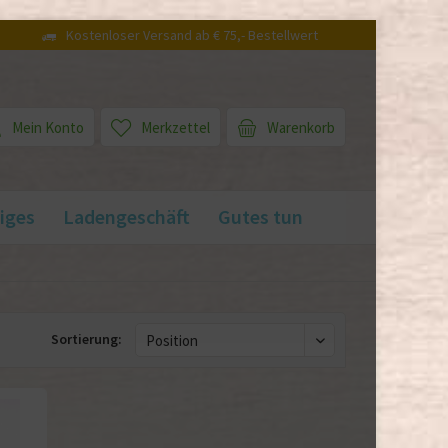
Kostenloser Versand ab € 75,- Bestellwert
Mein Konto
Merkzettel
Warenkorb
iges
Ladengeschäft
Gutes tun
Sortierung: