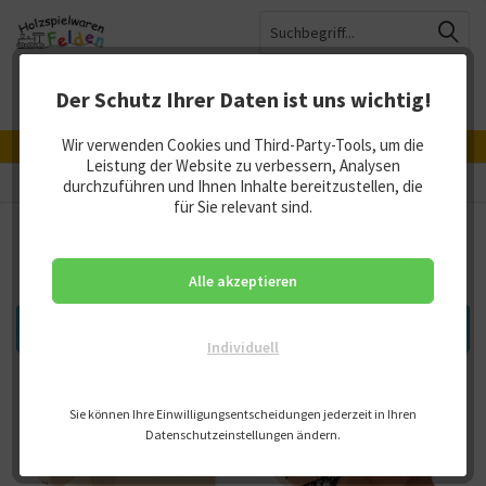
Der Schutz Ihrer Daten ist uns wichtig!
Menü
Merkzettel
Mein Konto
Warenkorb
Wir verwenden Cookies und Third-Party-Tools, um die
Hergestellt in Deutschland, Österreich und der Schweiz
Leistung der Website zu verbessern, Analysen
Schafe / Schweine / Ziegen
durchzuführen und Ihnen Inhalte bereitzustellen, die
für Sie relevant sind.
Schafe, Schweine und Ziegen
Alle akzeptieren
FILTERN
Individuell
Sie können Ihre Einwilligungsentscheidungen jederzeit in Ihren
Datenschutzeinstellungen ändern.