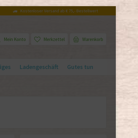
Kostenloser Versand ab € 75,- Bestellwert
Mein Konto
Merkzettel
Warenkorb
iges
Ladengeschäft
Gutes tun