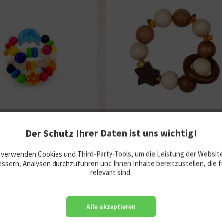
Rassel Delfin
Greifling Elastik Stern, Bernst
Der Schutz Ihrer Daten ist uns wichtig!
 verwenden Cookies und Third-Party-Tools, um die Leistung der Websit
7,50 €
19,45 €
ssern, Analysen durchzuführen und Ihnen Inhalte bereitzustellen, die f
relevant sind.
Merken
Merken
In den
Warenkorb
In den
Warenkorb
Alle akzeptieren