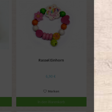
Rassel Einhorn
6,90 €
Merken
In den
Warenkorb