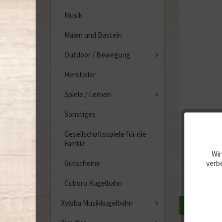
Musik
Malen und Basteln
Outdoor / Bewegung
Hersteller
Spiele / Lernen
Sonstiges
Gesellschaftsspiele für die
Familie
Wir
verbe
Gutscheine
Cuboro Kugelbahn
Xyloba Musikkugelbahn