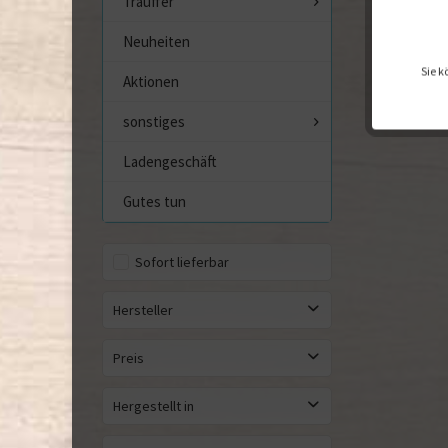
Trauffer
Neuheiten
Sie k
Aktionen
sonstiges
Ladengeschäft
Gutes tun
Sofort lieferbar
Hersteller
Heimess
Preis
Hess Spielzeug
Hergestellt in
von
bis
6,45 €
19,45 €