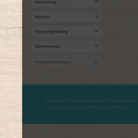
Abmessung
Durchmesser 10cm
Material
Bernstein
Altersempfehlung
heimische Hölzer aus nachhaltiger Forstwirtschaft
ab 0 Jahre
Warnhinweise
ab 6 Monate
Lassen Sie das Kind nur unter Aufsicht spielen.Kontrollieren Sie regelmäßig das Spielzeug und entfernen Sie es sofort bei Mängel oder Beschädigung. Verlängern Sie niemals das Spielzeug und befestigen Sie den Anhänger niemals an Schnüren, Bändern, Trägern
Produkte anzeigen
Abonnieren Sie den kostenlosen Newsletter und 
oder Aktion mehr von Felden Holzspielwaren.