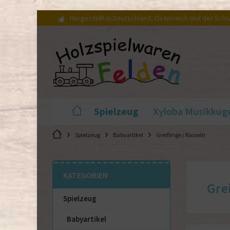
Hergestellt in Deutschland, Österreich und der Sch
Spielzeug
Xyloba Musikkug
Spielzeug
Babyartikel
Greiflinge / Rasseln
KATEGORIEN
Gre
Spielzeug
Babyartikel