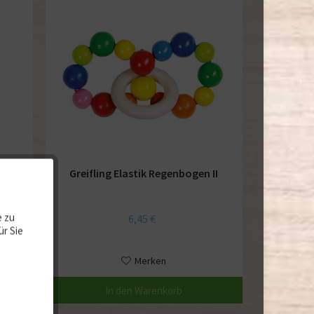
ein
Greifling Elastik Regenbogen II
e zu
6,45 €
ür Sie
Merken
In den
Warenkorb