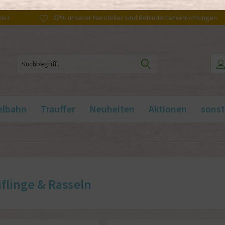
weiz
25% unserer Hersteller sind Behinderteneinrichtungen
elbahn
Trauffer
Neuheiten
Aktionen
sonst
iflinge & Rasseln