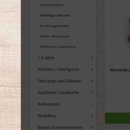
Schnullerketten
Greiflinge / Rasseln
Kinderwagenketten
Mobile / Minitrapeze
Greiftrainer / Spieltrainer
1-3 Jahre
Holztiere / Holzfiguren
Motorikra
Fahrzeuge und Zubehör
Kaufladen / Spielküche
Rollenspiele
Modellbau
Bauen / Experimentieren