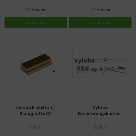
Merken
Merken
In den
In den
Xyloba Einzelton /
Xyloba
Klangplatte D4
Erweiterungskasten -
piccolino -> mezzo
4,70 €
69,00 €