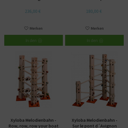
236,00 €
180,00 €
Merken
Merken
In den
In den
Xyloba Melodienbahn -
Xyloba Melodienbahn -
Row, row, row your boat
Sur le pont d´Avignon