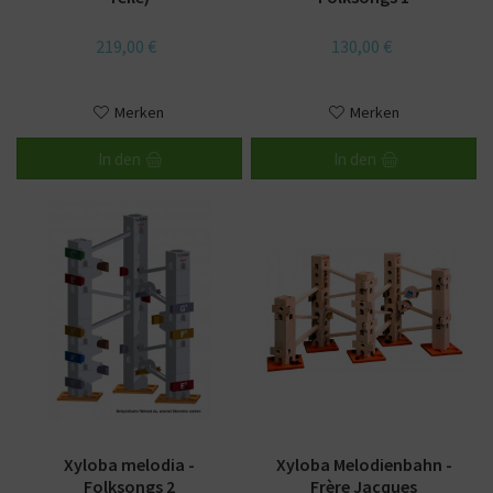
219,00 €
130,00 €
Merken
Merken
In den
In den
Xyloba melodia -
Xyloba Melodienbahn -
Folksongs 2
Frère Jacques