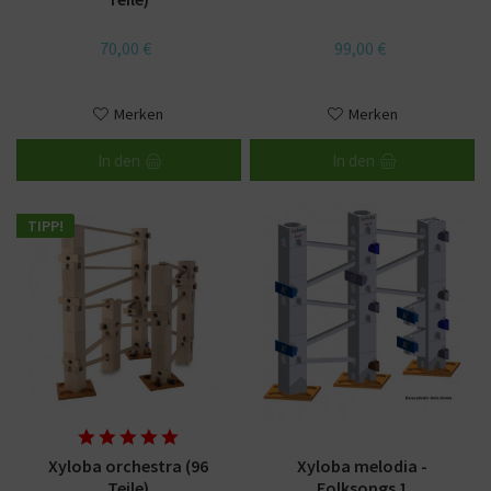
70,00 €
99,00 €
Merken
Merken
In den
In den
TIPP!
Xyloba orchestra (96
Xyloba melodia -
Teile)
Folksongs 1