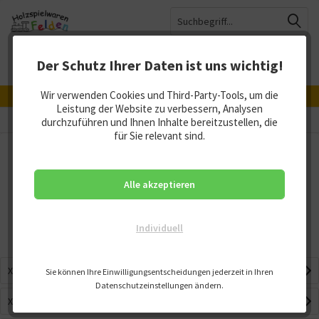
Der Schutz Ihrer Daten ist uns wichtig!
Menü
Merkzettel
Mein Konto
Warenkorb
Wir verwenden Cookies und Third-Party-Tools, um die
Hergestellt in Deutschland, Österreich und der Schweiz
Leistung der Website zu verbessern, Analysen
Xyloba Musikkugelbahn
durchzuführen und Ihnen Inhalte bereitzustellen, die
für Sie relevant sind.
Xyloba Musikkugelbahn Übersicht
Mit Xyloba ist es gelungen Klangplatten wie die eines Xylophons, in
Alle akzeptieren
eine Kugelbahn zu integrieren – mit 20 Tönen können wunderschöne
Melodien komponiert oder bekannte Lieder aufgebaut werden.
Individuell
Das...
mehr erfahren »
Xyloba Baukasten
Sie können Ihre Einwilligungsentscheidungen jederzeit in Ihren
Datenschutzeinstellungen ändern.
Xyloba Melodienkästen