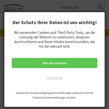
Der Schutz Ihrer Daten ist uns wichtig!
Menü
Merkzettel
Mein Konto
Warenkorb
Wir verwenden Cookies und Third-Party-Tools, um die
Hergestellt in Deutschland, Österreich und der Schweiz
Leistung der Website zu verbessern, Analysen
Übersicht
durchzuführen und Ihnen Inhalte bereitzustellen, die
Stiftboxen
für Sie relevant sind.
Alle akzeptieren
Individuell
Sie können Ihre Einwilligungsentscheidungen jederzeit in Ihren
Datenschutzeinstellungen ändern.