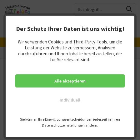
Der Schutz Ihrer Daten ist uns wichtig!
Menü
Merkzettel
Mein Konto
Warenkorb
Wir verwenden Cookies und Third-Party-Tools, um die
Hergestellt in Deutschland, Österreich und der Schweiz
Leistung der Website zu verbessern, Analysen
Übersicht
durchzuführen und Ihnen Inhalte bereitzustellen, die
Stosstiere / Nachziehtiere
für Sie relevant sind.
Alle akzeptieren
Individuell
Sie können Ihre Einwilligungsentscheidungen jederzeit in Ihren
Datenschutzeinstellungen ändern.