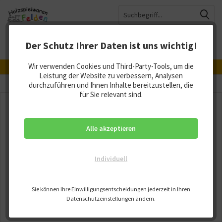
Der Schutz Ihrer Daten ist uns wichtig!
Menü
Merkzettel
Mein Konto
Warenkorb
Wir verwenden Cookies und Third-Party-Tools, um die
Hergestellt in Deutschland, Österreich und der Schweiz
Leistung der Website zu verbessern, Analysen
Übersicht
durchzuführen und Ihnen Inhalte bereitzustellen, die
Schnullerketten
für Sie relevant sind.
Alle akzeptieren
Individuell
Sie können Ihre Einwilligungsentscheidungen jederzeit in Ihren
Datenschutzeinstellungen ändern.