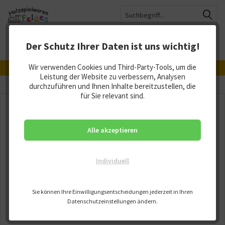
Der Schutz Ihrer Daten ist uns wichtig!
Menü
Merkzettel
Mein Konto
Warenkorb
Wir verwenden Cookies und Third-Party-Tools, um die
Hergestellt in Deutschland, Österreich und der Schweiz
Leistung der Website zu verbessern, Analysen
Übersicht
durchzuführen und Ihnen Inhalte bereitzustellen, die
Exotische Tiere
für Sie relevant sind.
Alle akzeptieren
Individuell
Sie können Ihre Einwilligungsentscheidungen jederzeit in Ihren
Datenschutzeinstellungen ändern.