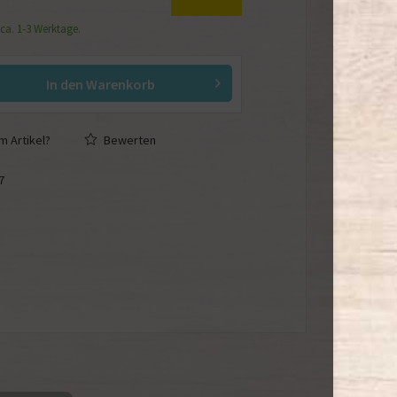
 ca. 1-3 Werktage.
In den
Warenkorb
 Artikel?
Bewerten
7