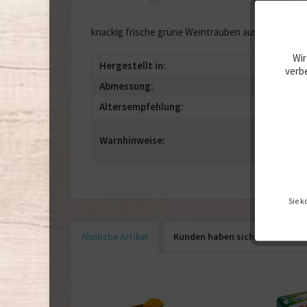
knackig frische grüne Weintrauben aus Holz zum S
Wir
Hergestellt in:
Deut
verbe
Abmessung:
8,4 x 
Altersempfehlung:
ab 3 
- Nic
Warnhinweise:
geeig
Ersti
Sie k
Ähnliche Artikel
Kunden haben sich ebenfalls 