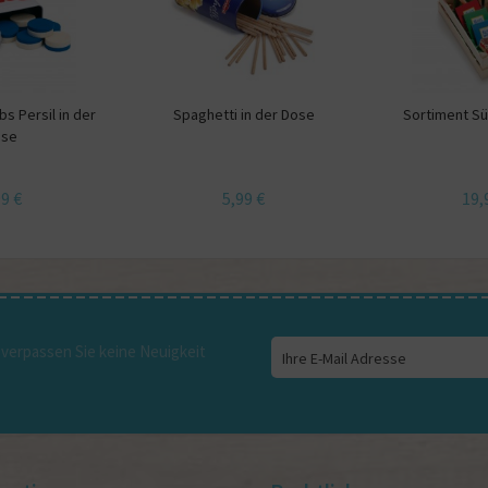
s Persil in der
Spaghetti in der Dose
Sortiment S
ose
99 €
5,99 €
19,
verpassen Sie keine Neuigkeit