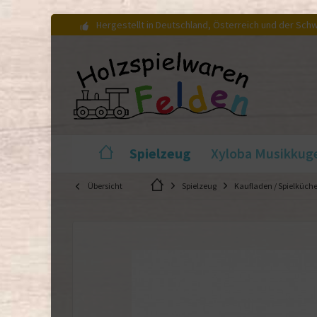
Hergestellt in Deutschland, Österreich und der Sch
Spielzeug
Xyloba Musikkug
Übersicht
Spielzeug
Kaufladen / Spielküch