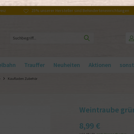
weiz
25% unserer Hersteller sind Behinderteneinrichtungen
elbahn
Trauffer
Neuheiten
Aktionen
sonst
e
Kaufladen Zubehör
Weintraube grü
8,99 €