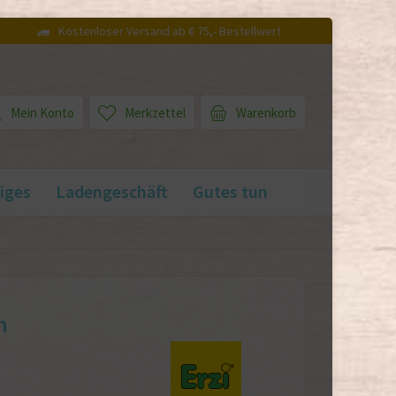
Kostenloser Versand ab € 75,- Bestellwert
Mein Konto
Merkzettel
Warenkorb
iges
Ladengeschäft
Gutes tun
n