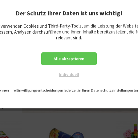
Der Schutz Ihrer Daten ist uns wichtig!
pielen
 verwenden Cookies und Third-Party-Tools, um die Leistung der Websit
schland
ssern, Analysen durchzuführen und Ihnen Inhalte bereitzustellen, die f
relevant sind.
5 x 5 cm
Jahre
ht für Kinder unter 36 Monaten
Alle akzeptieren
net. - Kleine Teile.
ckungsgefahr.
Individuell
önnen Ihre Einwilligungsentscheidungen jederzeit in Ihren Datenschutzeinstellungen ä
angesehen