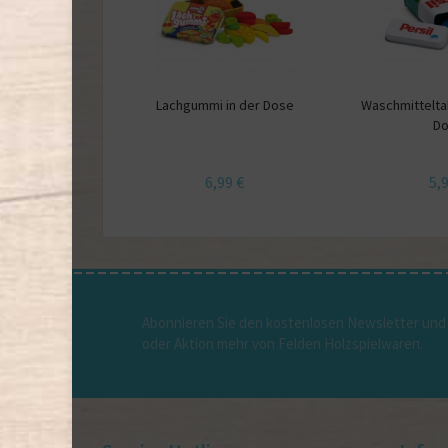
Lachgummi in der Dose
Waschmitteltab
D
6,99 €
5,
Abonnieren Sie den kostenlosen Newsletter und 
oder Aktion mehr von Felden Holzspielwaren.