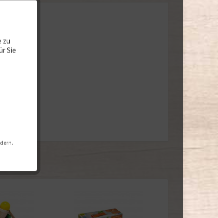
e zu
ür Sie
ndern.