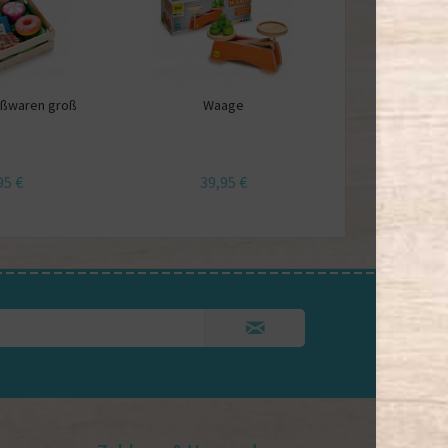
üßwaren groß
Waage
95 €
39,95 €