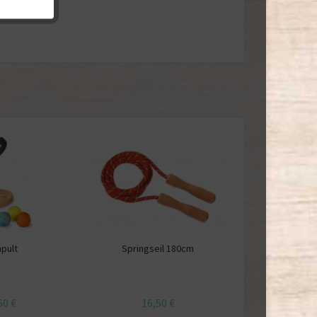
pult
Springseil 180cm
60 €
16,50 €