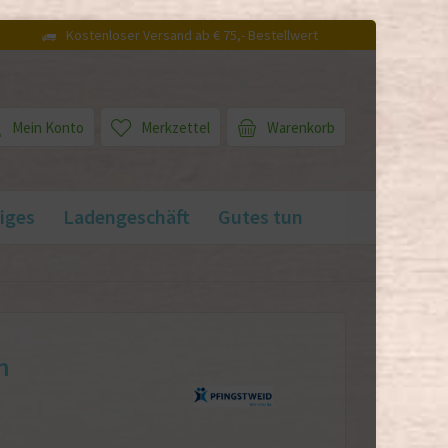
Kostenloser Versand ab € 75,- Bestellwert
Mein Konto
Merkzettel
Warenkorb
iges
Ladengeschäft
Gutes tun
m