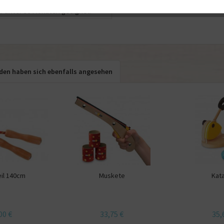
gulationsgefahr, - Nicht für
r unter 36 Monaten geeignet.
den haben sich ebenfalls angesehen
eil 140cm
Muskete
Kata
00 €
33,75 €
35,