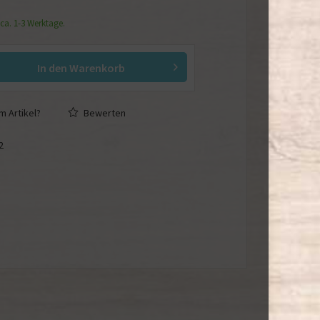
 ca. 1-3 Werktage.
In den
Warenkorb
 Artikel?
Bewerten
2