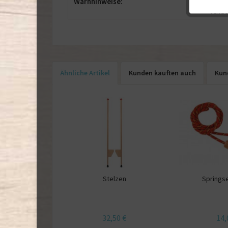
Warnhinweise:
Stran
Kinde
Ähnliche Artikel
Kunden kauften auch
Kun
Stelzen
Springs
32,50 €
14,