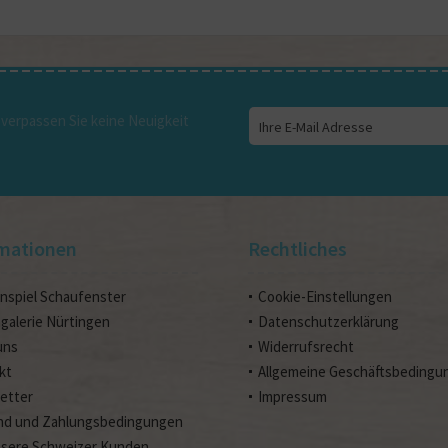
verpassen Sie keine Neuigkeit
mationen
Rechtliches
nspiel Schaufenster
Cookie-Einstellungen
ngalerie Nürtingen
Datenschutzerklärung
uns
Widerrufsrecht
kt
Allgemeine Geschäftsbedingu
etter
Impressum
nd und Zahlungsbedingungen
nsere Schweizer Kunden