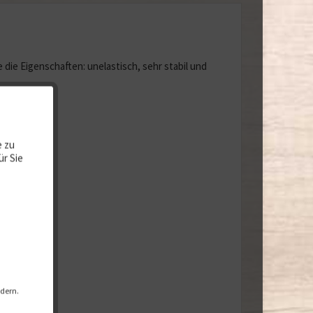
die Eigenschaften: unelastisch, sehr stabil und
e zu
ür Sie
ndern.