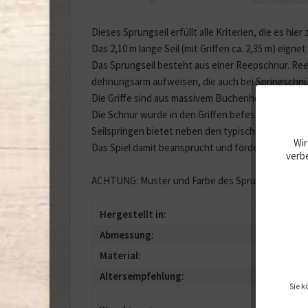
Dieses Sprungseil erfüllt alle Kriterien, die es hier 
Das 2,10 m lange Seil (mit Griffen ca. 2,35 m) eigne
Das Sprungseil besteht aus einer Reepschnur. Reep
dehnungsarm aufweisen, die auch bei Springschn
Die Griffe sind aus massivem Buchenholz und erg
Die Schnur wurde in den Griffen befestigt, sodass 
Seilspringen bietet neben den typischen Springen 
Wir
Das Spiel damit beansprucht und fördert Konzent
verbe
ACHTUNG: Muster und Farbe des Sprungseiles mus
Hergestellt in:
Deut
Abmessung:
210 c
Material:
Buch
Altersempfehlung:
ab 3 
Sie k
- Ach