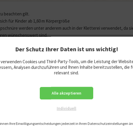
zu beachten gilt.
t sich für Kinder ab 1,60 m Körpergröße
schnüre werden unter anderem auch in der Kletterei verwendet, da sie 
üren wünschenswert sind.
onomisch geformt.
Der Schutz Ihrer Daten ist uns wichtig!
sich das Seil beim Springen nicht eindreht.
noch viele andere Möglichkeiten damit zu spielen.
 verwenden Cookies und Third-Party-Tools, um die Leistung der Websit
ration, Koordination und Körperbeherrschung.
ssern, Analysen durchzuführen und Ihnen Inhalte bereitzustellen, die f
relevant sind.
s nicht der Abbildung entsprechen
schland
Alle akzeptieren
m lange Seil (mit Griffen ca. 235 cm)
Individuell
enholz, Reebschnur
Jahre
önnen Ihre Einwilligungsentscheidungen jederzeit in Ihren Datenschutzeinstellungen ä
tung. Lange Schnur.