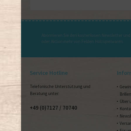
Abonnieren Sie den kostenlosen Newsletter und 
oder Aktion mehr von Felden Holzspielwaren.
Service Hotline
Infor
Telefonische Unterstützung und
Gewin
Beratung unter:
Brille
Über 
+49 (0)7127 / 70740
Konta
Newsl
Versa
Für u