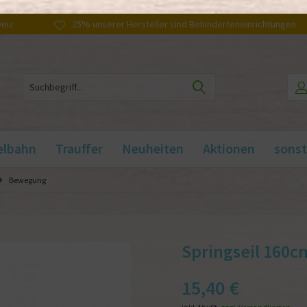
weiz
25% unserer Hersteller sind Behinderteneinrichtungen
elbahn
Trauffer
Neuheiten
Aktionen
sonst
Bewegung
Springseil 160c
15,40 €