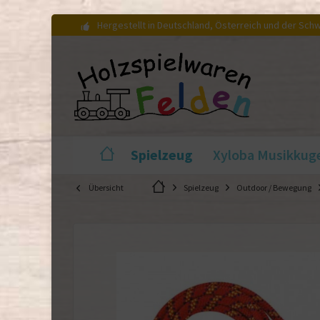
Hergestellt in Deutschland, Österreich und der Sch
Spielzeug
Xyloba Musikkug
Übersicht
Spielzeug
Outdoor / Bewegung