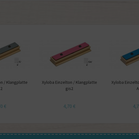
on / Klangplatte
Xyloba Einzelton / Klangplatte
Xyloba Einzelto
G2
gis2
A
70 €
4,70 €
4,7