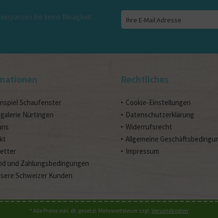
verpassen Sie keine Neuigkeit
mationen
Rechtliches
nspiel Schaufenster
Cookie-Einstellungen
ngalerie Nürtingen
Datenschutzerklärung
uns
Widerrufsrecht
kt
Allgemeine Geschäftsbedingu
etter
Impressum
nd und Zahlungsbedingungen
nsere Schweizer Kunden
* Alle Preise inkl. dt. gesetzl. Mehrwertsteuer zzgl.
Versandkosten