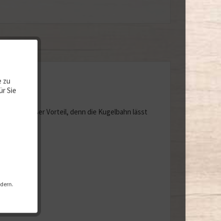
e zu
ür Sie
rden.
ist ein großer Vorteil, denn die Kugelbahn lässt
ndern.