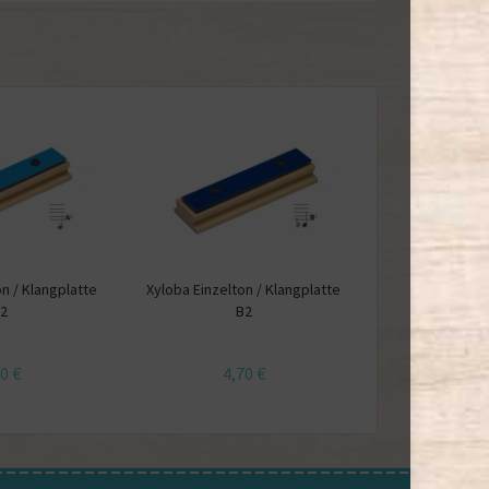
n / Klangplatte
Xyloba Einzelton / Klangplatte
2
B2
0 €
4,70 €