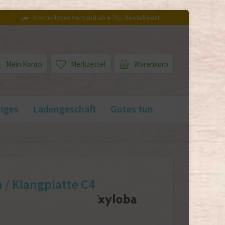
Kostenloser Versand ab € 75,- Bestellwert
Mein Konto
Merkzettel
Warenkorb
iges
Ladengeschäft
Gutes tun
 / Klangplatte C4