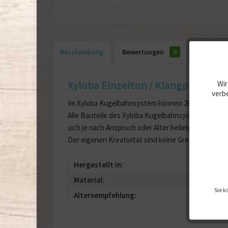
Beschreibung
Bewertungen
0
Xyloba Einzelton / Klangplatte C4
Wir
verbe
Im Xyloba Kugelbahnsystem können 20 verschieden
Alle Bauteile des Xyloba Kugelbahnsystems gibt es
sich je nach Anspruch oder Alter beliebig individuel
Der eigenen Kreativität sind keine Grenzen gesetz
Hergestellt in:
Schw
Material:
Buche
Sie k
Altersempfehlung:
ab 5 