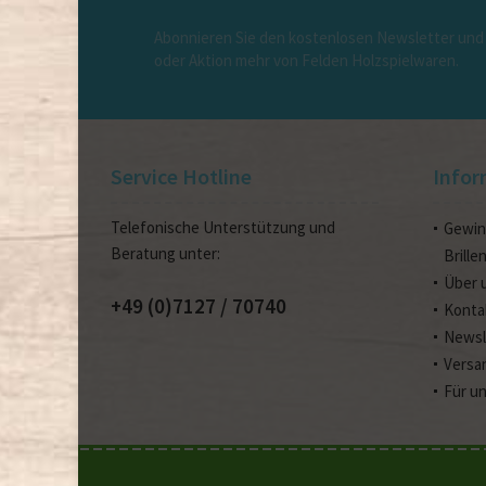
Abonnieren Sie den kostenlosen Newsletter und 
oder Aktion mehr von Felden Holzspielwaren.
Service Hotline
Infor
Telefonische Unterstützung und
Gewin
Beratung unter:
Brille
Über 
+49 (0)7127 / 70740
Konta
Newsl
Versa
Für u