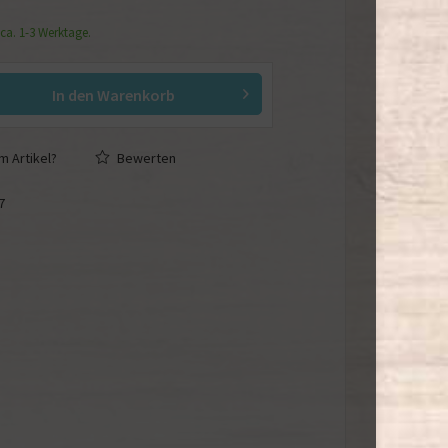
 ca. 1-3 Werktage.
In den
Warenkorb
 Artikel?
Bewerten
7