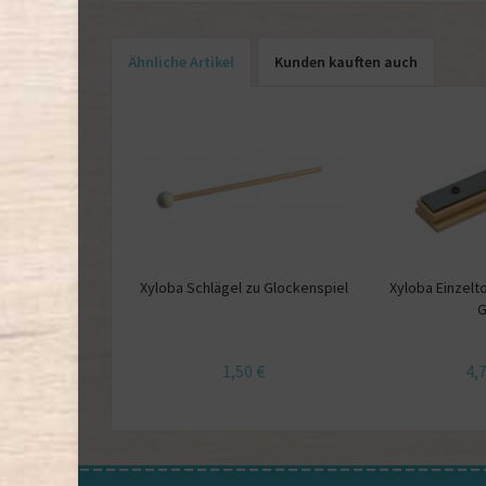
Ähnliche Artikel
Kunden kauften auch
Xyloba Schlägel zu Glockenspiel
Xyloba Einzelt
1,50 €
4,