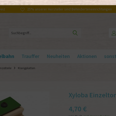
weiz
25% unserer Hersteller sind Behinderteneinrichtungen
elbahn
Trauffer
Neuheiten
Aktionen
sonst
nzelteile
Klangplatten
Xyloba Einzelton
4,70 €