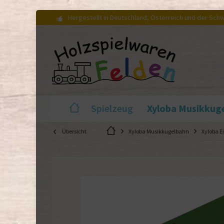
Hergestellt in Deutschland, Österreich und der Sch
Xyloba Musikkug
Spielzeug
Übersicht
Xyloba Musikkugelbahn
Xyloba Ei