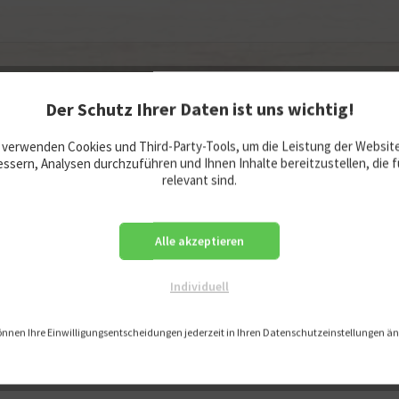
Der Schutz Ihrer Daten ist uns wichtig!
 verwenden Cookies und Third-Party-Tools, um die Leistung der Websit
ssern, Analysen durchzuführen und Ihnen Inhalte bereitzustellen, die f
relevant sind.
e Töne von G2 bis D4 inklusive sämtlicher Zwischentöne eingebaut we
 neben den Paketen in den Klang- und Melodienkästen auch einzeln. Das 
l erweitern.
Alle akzeptieren
t.
Individuell
eiz
nholz, Metall
önnen Ihre Einwilligungsentscheidungen jederzeit in Ihren Datenschutzeinstellungen ä
Jahre