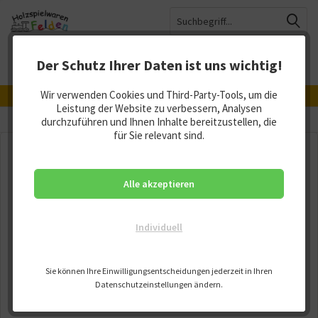
Der Schutz Ihrer Daten ist uns wichtig!
Menü
Merkzettel
Mein Konto
Warenkorb
Wir verwenden Cookies und Third-Party-Tools, um die
Hergestellt in Deutschland, Österreich und der Schweiz
Leistung der Website zu verbessern, Analysen
Übersicht
durchzuführen und Ihnen Inhalte bereitzustellen, die
Rollbahnen
für Sie relevant sind.
Alle akzeptieren
Individuell
Sie können Ihre Einwilligungsentscheidungen jederzeit in Ihren
Datenschutzeinstellungen ändern.